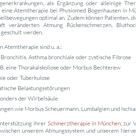
nerkrankungen, als Ergänzung oder alleinige The
: eine Atemtherapie bei Physiomed Bogenhausen in M
ellbewegungen optimal an. Zudem können Patienten, d
aft veränderten Atmung Rückenschmerzen, Bluthoc
 geschult werden.
n Atemtherapie sind u. a.:
ronchitis, Asthma bronchiale oder zystische Fibrose
 B. eine Thorakalskoliose oder Morbus Bechterew
ie oder Tuberkulose
atische Belastungsstörungen
onders der Wirbelsäule
ungen wie Morbus Scheuermann, Lumbalgien und Ischial
Unterstützung Ihrer
Schmerztherapie in München
, zur
zwischen unserem Atmungssystem und unserem Nerven