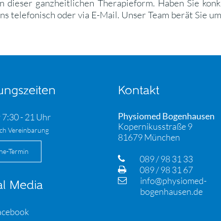
on dieser ganzheitlichen Therapieform. Haben Sie ko
s telefonisch oder via E-Mail. Unser Team berät Sie um
ungszeiten
Kontakt
Physiomed Bogenhausen
 7:30 - 21 Uhr
Kopernikusstraße 9
ch Vereinbarung
81679 München
ne-Termin
089 / 98 31 33
089 / 98 31 67
info@physiomed-
al Media
bogenhausen.de
acebook