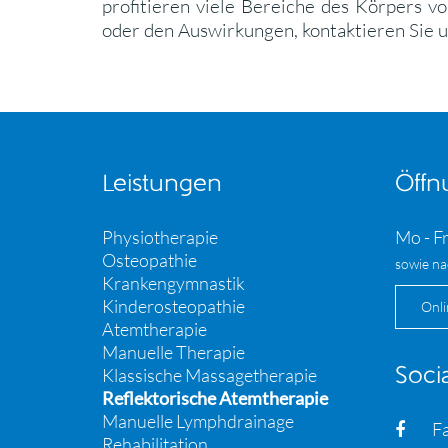
profitieren viele Bereiche des Körpers v
oder den Auswirkungen, kontaktieren Sie un
Leistungen
Öffn
Physiotherapie
Mo - Fr
Osteopathie
sowie na
Krankengymnastik
Kinderosteopathie
Onli
Atemtherapie
Manuelle Therapie
Klassische Massagetherapie
Soci
Reflektorische Atemtherapie
Manuelle Lymphdrainage
F
Rehabilitation