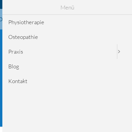
Ihr direkter Draht in unsere Praxis:
089 / 98 31 33
Menü
Osteopathie
Praxis
Blog
Kontakt
Physiotherapie
Osteopathie
Praxis
Blog
Kontakt