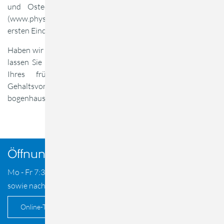
und Osteopathie in München. Auf unserer Webseite
(www.physiomed-bogenhausen) können Sie sich einen
ersten Eindruck verschaffen.
Haben wir Ihr Interesse geweckt? Dann zögern Sie nicht und
lassen Sie uns Ihre aussagekräftige Bewerbung mit Angabe
Ihres frühstmöglichen Eintrittstermins sowie Ihrer
Gehaltsvorstellung per Email (verwaltung@physiomed-
bogenhausen) zukommen.
Öffnungszeiten
Mo - Fr 7:30 - 21 Uhr
sowie nach Vereinbarung
Online-Termin