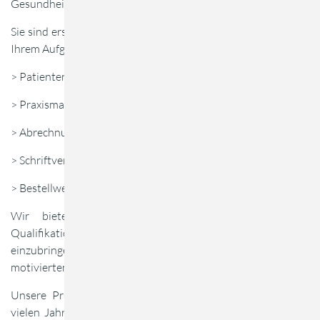
Gesundheitswesen.
Sie sind erster Ansprechpartner für unsere Patienten und zu
Ihrem Aufgabengebiet gehören u.a. folgende Tätigkeiten:
> Patiententerminierung
> Praxismanagement
> Abrechnungswesen
> Schriftverkehr
> Bestellwesen
Wir bieten Ihnen die Möglichkeit Ihre fachlichen
Qualifikationen in einer hervorragend organisierten Praxis
einzubringen und Teil eines sehr ambitionierten und
motivierten Teams zu werden.
Unsere Praxis liegt im Herzen von München und ist seit
vielen Jahren eine der besten Adressen für Physiotherapie