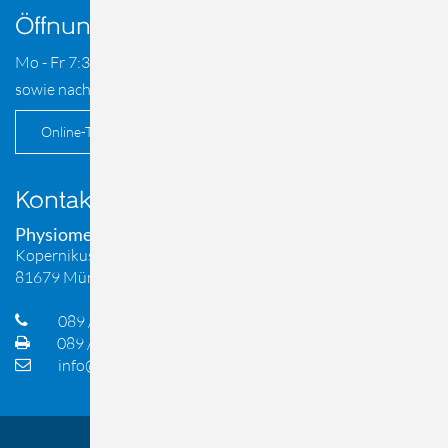
Öffnungszeiten
Mo - Fr 7:30 - 21 Uhr
sowie nach Vereinbarung
Online-Termin
Kontakt
Physiomed Bogenhausen
Kopernikusstraße 9
81679 München
089 / 98 31 33
089 / 98 31 67
info@physiomed-bogenhausen.de
© 2026 Physiomed Bogenhausen, München