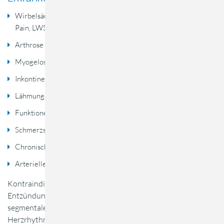
Wirbelsäulenschmerzen nicht zentraler Genese (Low-Back-
Pain, LWS- Syndrom)
Arthrose
Myogelosen
Inkontinenz ( bei Abschwächung der Beckenbodenmuskulatur)
Lähmungen ( zur Diagnostik und Behandlung)
Funktionelle Durchblutungsstörungen
Schmerzsyndromen
Chronischer Polyarthritis
Arterieller Verschlusskrankheiten ( Stadium I und II )
Kontraindiziert ist diese Behandlungsform bei akuten
Entzündungen als örtliche Anlage jedoch nicht bei einer
segmentalen Stimulation, Herzschrittmacher, bekannte
Herzrhythmusstörungen, Maligne Prozesse, akute Infekte,