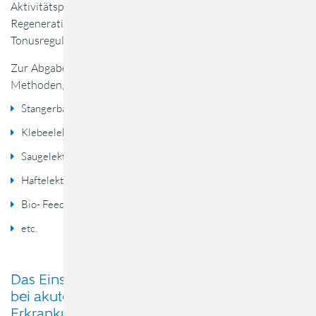
Aktivitätspotentialveränderungen an der Zelle (
Regenerationsverbesserung, Schmerzlinderung),
Tonusregulation oder Tonusstimulation ( Muskeltraining) .
Zur Abgabe des Stromes gibt es invasive und nicht – invasive
Methoden, z.B.
Stangerbad
Klebeelektroden
Saugelektroden
Haftelektroden
Bio- Feedback
etc.
Das Einsatzgebiet ist wie bereits angedeutet
bei akuten, chronischen sowie degenerativen
Erkrankungen, z.B.: