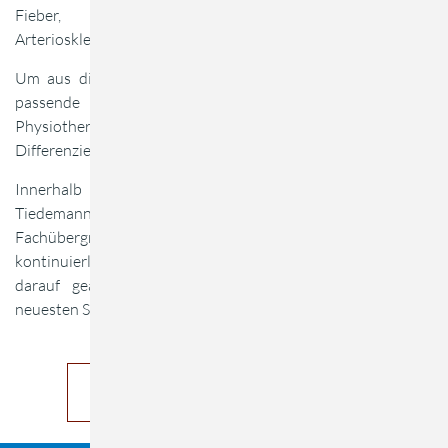
Fieber, Hämophilie, Metallimplantate, Thrombose,
Arteriosklerose.
Um aus diesem weiten Spektrum der Elektrotherapie das
passende zu finden, empfiehlt es sich daher einen
Physiotherapeuten mit dementsprechender Qualifikation zu
Differenzierung aufzusuchen.
Innerhalb der Physiomed Therapie und Rehabilitation
Tiedemann & Yalin kann dies angeboten werden als
Fachübergreifende und adäquate Therapie. Durch
kontinuierliche Fortbildungen und Weiterbildungen wird
darauf geachtet das die Therapeuten immer auf dem
neuesten Stand sind.
Jetzt Wunschtermin vereinbaren