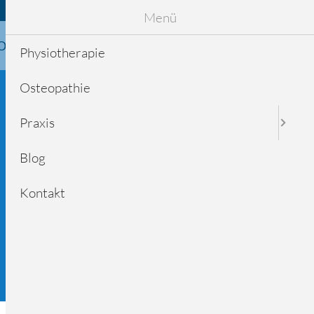
Ihr direkter Draht in unsere Praxis:
089 / 98 31 33
Menü
Osteopathie
Praxis
Blog
Kontakt
Physiotherapie
Osteopathie
Praxis
Blog
Kontakt